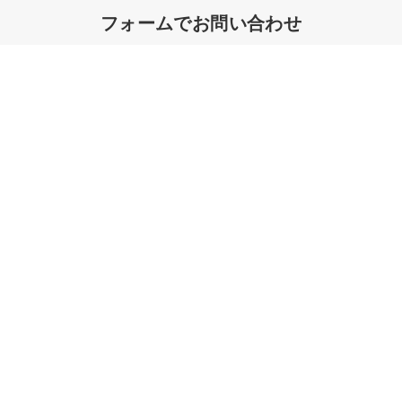
フォームでお問い合わせ
ツギイロの事業紹介や実績、費用お見積り、取材のご依頼など、
ご
要望に合わせてサポートします。
採用に関するご相談の方もフォームでお問い合わせください。
お問い合わせ
株式会社ツギイロ
〒103-0022
東京都中央区日本橋室町1丁目11番12号 日本橋水野ビル7階
E-MAIL
info@tsugiiro.jp